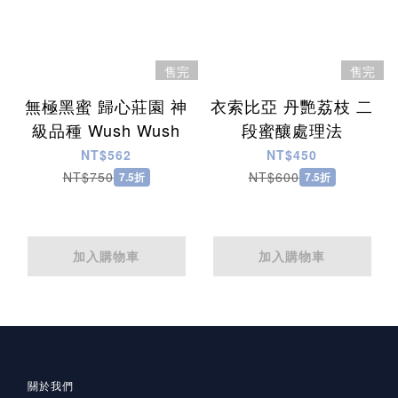
售完
售完
無極黑蜜 歸心莊園 神
衣索比亞 丹艷荔枝 二
級品種 Wush Wush
段蜜釀處理法
NT$562
NT$450
NT$750
NT$600
7.5折
7.5折
加入購物車
加入購物車
關於我們