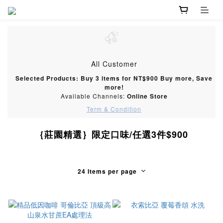
All Customer
Selected Products: Buy 3 items for NT$900 Buy more, Save
more!
Available Channels:
Online Store
Term & Condition
｛莊園精選｝限定口味/任選3件$900
24 Items per page