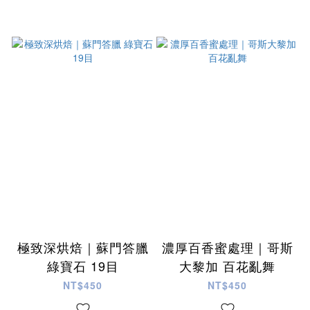
極致深烘焙｜蘇門答臘
濃厚百香蜜處理｜哥斯
綠寶石 19目
大黎加 百花亂舞
NT$450
NT$450