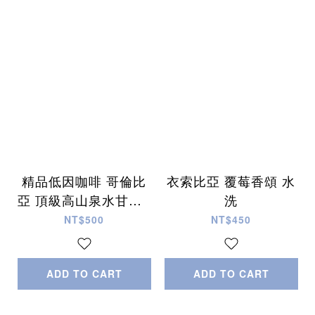
精品低因咖啡 哥倫比
衣索比亞 覆莓香頌 水
亞 頂級高山泉水甘蔗E
洗
A處理法
NT$500
NT$450
ADD TO CART
ADD TO CART