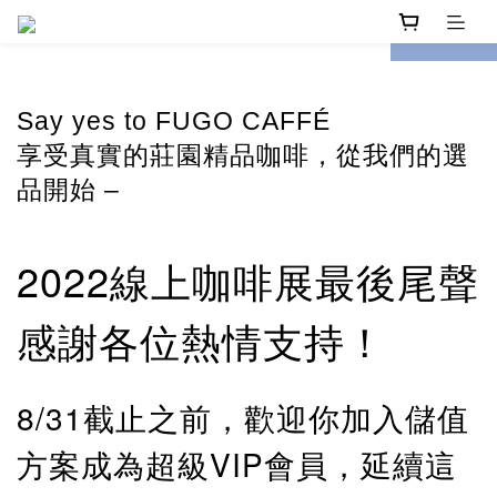
prev
next
Say yes to FUGO CAFFÉ
享受真實的莊園精品咖啡，從我們的選
品開始 –
2022線上咖啡展最後尾聲
感謝各位熱情支持！
8/31截止之前，歡迎你加入
儲值
方案成為超級VIP會員
，延續這