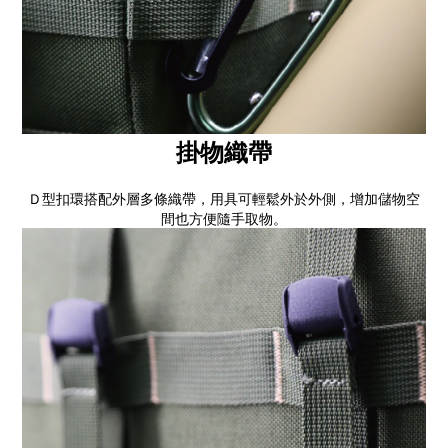
掛物織帶
Ｄ型扣環搭配外層多條織帶，用具可輕鬆外於外側，增加儲物空
間也方便隨手取物。