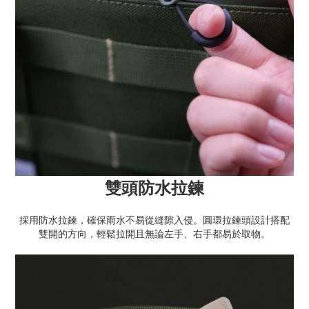
雙頭防水拉鍊
採用防水拉鍊，確保雨水不易從縫隙入侵。圓環拉鍊頭設計搭配
雙開的方向，輕鬆拉開且無論左手、右手都易於取物。