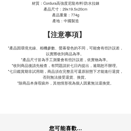
材質：Cordura高強度尼龍布料\防水拉錬
產品尺寸：29x19.5x20cm
：774g
產品重量
產地：中國製造
【注意事項】
*產品因環境光線、相機參數、螢幕發色的不同，可能會有些許誤差，
以實際收到商品為準。
*產品尺寸皆為手工測量會有些許誤差，依實物為準。
*收到商品後請先檢查，有問題請於七日内提出，逾期恕不辦理。
*七日鑑賞期非試用期，商品須在完整且可還原狀態下才能進行退貨，
否則無法接受退貨、換貨。
*除商品本身瑕疵外，其他情形視為個人因素無法退換貨。
您可能喜歡...