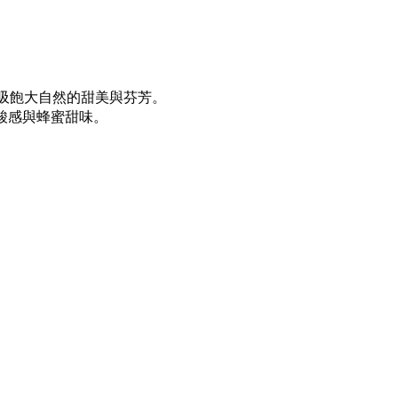
吸飽大自然的甜美與芬芳。
酸感與蜂蜜甜味。