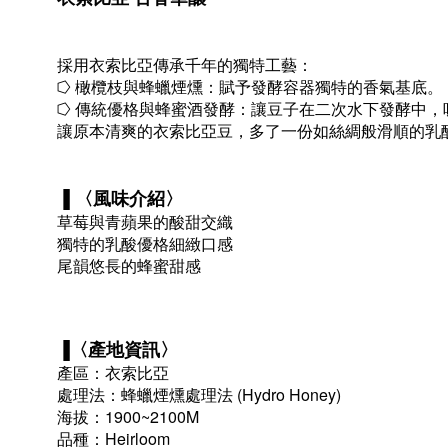
採用衣索比亞傳承千年的獨特工藝：
⭔ 橄欖枝與蜂蠟煙燻：賦予發酵容器獨特的香氣基底。
⭔ 傳統優格與蜂蜜酒發酵：讓豆子在二次水下發酵中，
讓原本清爽的衣索比亞豆，多了一份如絲綢般滑順的乳
▐ 〈風味介紹〉
草莓與青蘋果的酸甜交織
獨特的乳酸優格細緻口感
尾韻悠長的蜂蜜甜感
▐〈
產地資訊
〉
產區：衣索比亞
處理法：蜂蠟煙燻處理法 (Hydro Honey)
海拔：1900~2100M
品種：Heirloom