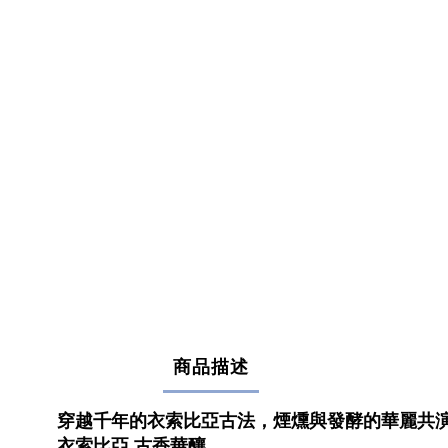
商品描述
穿越千年的衣索比亞古法，煙燻與發酵的華麗共
衣索比亞 古香華釀