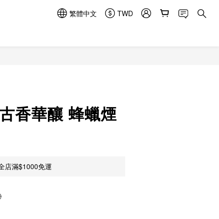
繁體中文
TWD
立即購買
 古香華釀 蜂蠟煙
店滿$1000免運
0