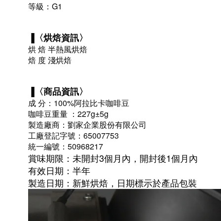
等級：G1
▐〈
烘焙資訊
〉
烘 焙 半熱風烘焙
焙 度 淺烘焙
▐〈
商品資訊
〉
成 分：100%阿拉比卡咖啡豆
咖啡豆重量 ：227g±5g
製造廠商：劉家企業股份有限公司
工廠登記字號：65007753
統一編號：50968217
賞味期限：未開封3個月內，開封後1個月內
有效日期：半年
製造日期：新鮮烘焙，日期標示於產品包裝