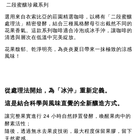
二段蜜釀珍藏系列
選用來自衣索比亞的莊園精選咖啡，以稀有「二段蜜釀
處理法」精密發酵，結合三種風格酵母引出截然不同的
花果香氣。這款系列咖啡適合冷泡或冰手沖，讓咖啡的
清透與層次在低溫中完美綻放。
花果馥郁、乾淨明亮，為炎炎夏日帶來一抹極致的涼感
風味！
從處理法開始，為「冰沖」重新定義。
這是結合科學與風味直覺的全新釀造方式。
讓完整果實進行 24 小時自然靜置發酵，喚醒果肉中的
酵素活性；
隨後，透過無水去果皮技術，最大程度保留果膠，留下
天然蜜感。