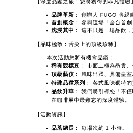
【深度品鑑之旅：您將獲得的非凡體驗
品牌革新
： 創辦人 FUGO 
首創概念
： 參與這場「全台首
沈浸其中
： 這不只是一場品飲
【品味極致：舌尖上的頂級珍稀】
本次活動您將有機會品鑑：
稀有競標豆
： 市面上極為昂貴
頂級藝伎
： 風味出眾、具備皇室地
特殊品種系列
： 各式風味獨特
品飲升華
： 我們將引導您「不
在咖啡展中最難忘的深度體驗。
【活動資訊】
品茗總長
： 每場次約 1 小時。