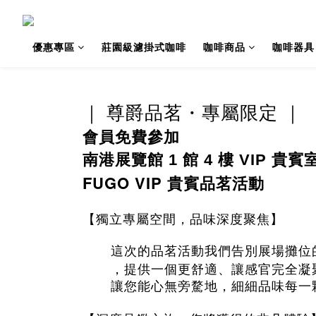
優惠專區
莊園級濾掛式咖啡
咖啡商品
咖啡器具
｜
尊爵品茗・專屬限定 ｜
會員免費參加
南港展覽館 1 館 4 樓 VIP 貴賓
FUGO VIP 貴賓品茗活動
【獨立專屬空間，品味深度聚焦】
這次的品茗活動我們告別展場攤位
，
提供一個更舒適、讓感官完全凝
讓您能心無旁騖地，細細品味每一