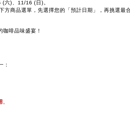
5 (六)、11/16 (日)。
於下方商品選單，先選擇您的「預計日期」，再挑選最
的咖啡品味盛宴！
一：
。
用