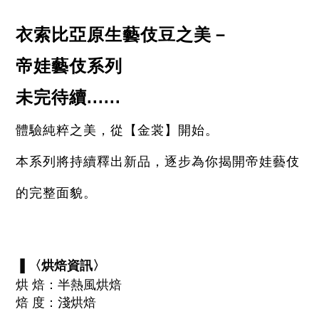
衣索比亞原生藝伎豆之美－
帝娃藝伎系列
未完待續......
體驗純粹之美，從【金裳】開始。
本系列將持續釋出新品，逐步為你揭開帝娃藝伎
的完整面貌。
烘焙資訊
▐ 〈
〉
烘 焙：半熱風烘焙
焙 度：淺烘焙