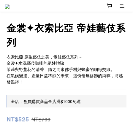
金裳✦衣索比亞 帝娃藝伎系
列
衣索比亞 原生藝伎之美，帝娃藝伎系列－ 
金裳✦水洗藝伎咖啡的絕妙體驗
茉莉與野薑花的清香，隨之而來佛手柑與蜂蜜的細緻交織。
在氣候變遷、產量日益稀缺的未來，這份毫無修飾的純粹，將越
發難得！
全店，會員購買商品全店滿$1000免運
NT$525
NT$700