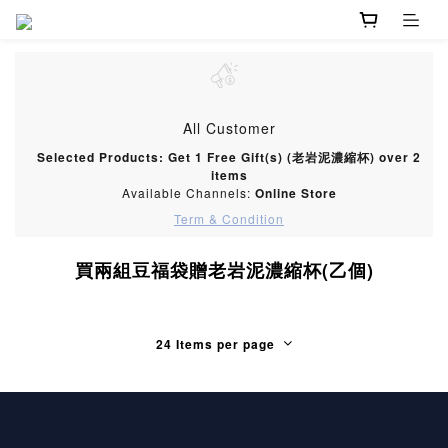
All Customer
Selected Products: Get 1 Free Gift(s) (老岩泥濃縮杯) over 2
items
Available Channels:
Online Store
Term & Condition
買兩組豆福袋贈老岩泥濃縮杯(乙個)
24 Items per page