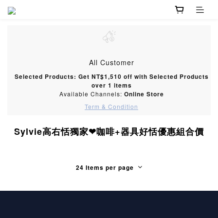
All Customer
Selected Products: Get NT$1,510 off with Selected Products
over 1 items
Available Channels:
Online Store
Term & Condition
Sylvie高右恬獨家❤咖啡+器具好恬優惠組合價
24 Items per page