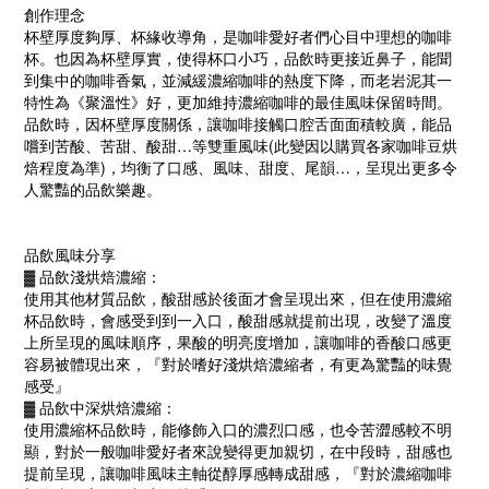
創作理念
杯壁厚度夠厚、杯緣收導角，是咖啡愛好者們心目中理想的咖啡
杯。也因為杯壁厚實，使得杯口小巧，品飲時更接近鼻子，能聞
到集中的咖啡香氣，並減緩濃縮咖啡的熱度下降，而老岩泥其一
特性為《聚溫性》好，更加維持濃縮咖啡的最佳風味保留時間。
品飲時，因杯壁厚度關係，讓咖啡接觸口腔舌面面積較廣，能品
嚐到苦酸、苦甜、酸甜…等雙重風味(此變因以購買各家咖啡豆烘
焙程度為準)，均衡了口感、風味、甜度、尾韻…，呈現出更多令
人驚豔的品飲樂趣。
品飲風味分享
▓ 品飲淺烘焙濃縮：
使用其他材質品飲，酸甜感於後面才會呈現出來，但在使用濃縮
杯品飲時，會感受到到一入口，酸甜感就提前出現，改變了溫度
上所呈現的風味順序，果酸的明亮度增加，讓咖啡的香酸口感更
容易被體現出來，『對於嗜好淺烘焙濃縮者，有更為驚豔的味覺
感受』
▓ 品飲中深烘焙濃縮：
使用濃縮杯品飲時，能修飾入口的濃烈口感，也令苦澀感較不明
顯，對於一般咖啡愛好者來說變得更加親切，在中段時，甜感也
提前呈現，讓咖啡風味主軸從醇厚感轉成甜感，『對於濃縮咖啡