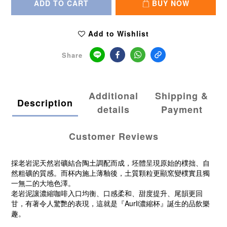
ADD TO CART
BUY NOW
Add to Wishlist
Share
Additional
Shipping &
Description
details
Payment
Customer Reviews
採老岩泥天然岩礦結合陶土調配而成，坯體呈現原始的樸拙、自
然粗礦的質感。而杯内施上薄釉後，土質顆粒更顯窯變樸實且獨
一無二的大地色澤。
老岩泥讓濃縮咖啡入口均衡、口感柔和、甜度提升、尾韻更回
甘，有著令人驚艷的表現，這就是『Aurli濃縮杯』誕生的品飲樂
趣。