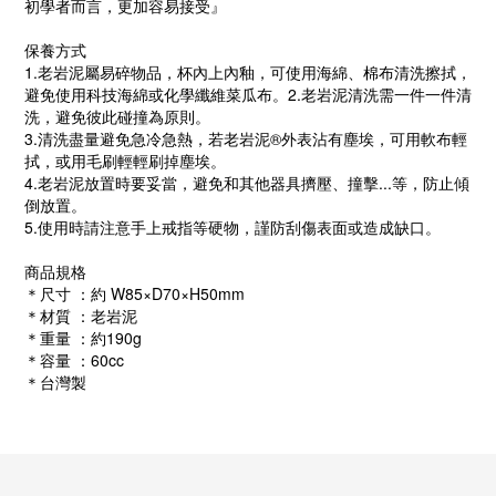
初學者而言，更加容易接受』
保養方式
1.老岩泥屬易碎物品，杯內上內釉，可使用海綿、棉布清洗擦拭，
避免使用科技海綿或化學纖維菜瓜布。2.老岩泥清洗需一件一件清
洗，避免彼此碰撞為原則。
3.清洗盡量避免急冷急熱，若老岩泥®外表沾有塵埃，可用軟布輕
拭，或用毛刷輕輕刷掉塵埃。
4.老岩泥放置時要妥當，避免和其他器具擠壓、撞擊...等，防止傾
倒放置。
5.使用時請注意手上戒指等硬物，謹防刮傷表面或造成缺口。
商品規格
＊尺寸 ：約 W85×D70×H50mm
＊材質 ：老岩泥
＊重量 ：約190g
＊容量 ：60cc
＊台灣製