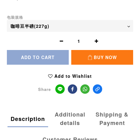
包裝規格
ADD TO CART
BUY NOW
Add to Wishlist
Share
Additional
Shipping &
Description
details
Payment
Customer Reviews