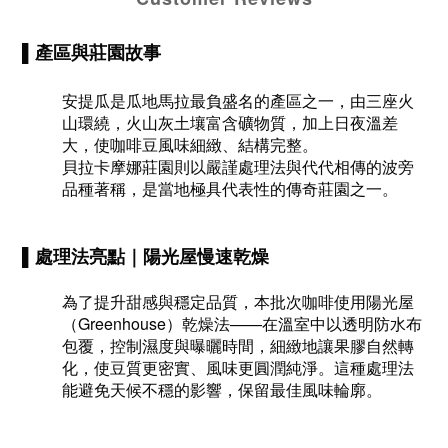
▌產區與莊園故事
安提瓜是瓜地馬拉最負盛名的產區之一，由三座火
山環繞，火山灰土壤富含礦物質，加上日夜溫差
大，使咖啡豆風味細緻、結構完整。
貝拉卡摩娜莊園則以嚴謹處理法與代代相傳的波旁
品種著稱，是當地極具代表性的傳奇莊園之一。
▌處理法亮點｜陽光屋慢速乾燥
為了提升甜感與穩定品質，本批次咖啡使用陽光屋
（Greenhouse）乾燥法——在溫室中以透明防水布
包覆，控制濕度與曝曬時間，細緻地讓果膠自然轉
化，使豆質更密實、風味更圓潤純淨。這種處理法
能避免天候不穩的影響，保留最佳風味輪廓。