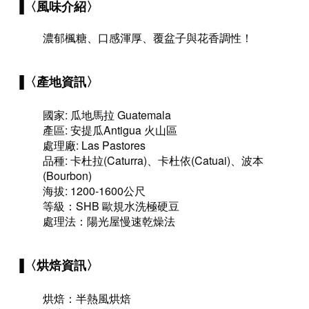
▐〈風味介紹
〉
濃郁楓糖、口感渾厚、覆盆子與花香調性！
▐〈產地資訊
〉
國家: 瓜地馬拉 Guatemala
產區: 安提瓜Antigua 火山區
處理廠:
Las Pastores
品種: 卡杜拉(Caturra)、卡杜依(Catuai)、波本
(Bourbon)
海拔: 1200-1600公尺
等級：SHB 歐規水洗極硬豆
處理法：陽光屋慢速乾燥法
▐〈烘焙資訊
〉
烘焙：半熱風烘焙