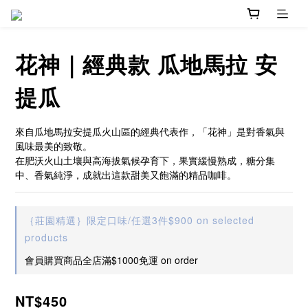
花神｜經典款 瓜地馬拉 安
提瓜
來自瓜地馬拉安提瓜火山區的經典代表作，「花神」是對香氣與
風味最美的致敬。
在肥沃火山土壤與高海拔氣候孕育下，果實緩慢熟成，糖分集
中、香氣純淨，成就出這款甜美又飽滿的精品咖啡。
｛莊園精選｝限定口味/任選3件$900 on selected
products
會員購買商品全店滿$1000免運 on order
NT$450