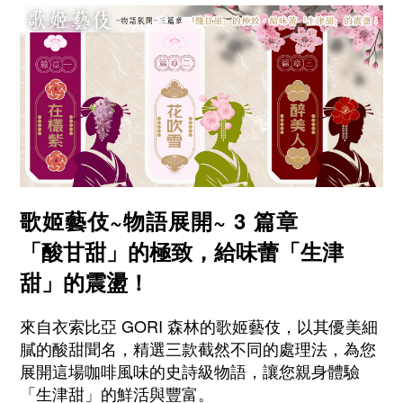
歌姬藝伎~物語展開~ 3 篇章
「酸甘甜」的極致，給味蕾「生津
甜」的震盪！
來自衣索比亞 GORI 森林的歌姬藝伎，以其優美細
膩的酸甜聞名，精選三款截然不同的處理法，為您
展開這場咖啡風味的史詩級物語，讓您親身體驗
「生津甜」的鮮活與豐富。