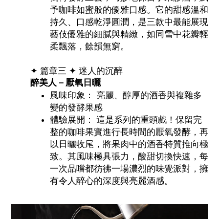
予咖啡如蜜般的優雅口感。它的甜感溫和
持久、口感乾淨圓潤，是三款中最能展現
藝伎優雅的細膩與精緻，如同雪中花瓣輕
柔飄落，餘韻無窮。
✦ 篇章三
✦
迷人的沉醉
醉美人－厭氧日曬
風味印象： 亮麗、醇厚的酒香與複雜多
變的發酵果感
體驗展開： 這是系列的重頭戲！保留完
整的咖啡果實進行長時間的厭氧發酵，再
以日曬收尾，將果肉中的酒香特質推向極
致。其風味極具張力，酸甜切換快速，每
一次品嚐都彷彿一場濃烈的味覺派對，擁
有令人醉心的深度與亮麗酒感。