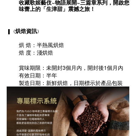
收藏歌姬藝伎~物語展開~三篇章系列，
開啟您
味蕾上的「生津甜」震撼之旅！
烘焙資訊
▐ 〈
〉
烘 焙：半熱風烘焙
焙 度：淺烘焙
賞味期限：未開封3個月內，開封後1個月內
有效日期：半年
製造日期：新鮮烘焙，日期標示於產品包裝