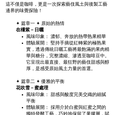
這不僅是咖啡，更是一次探索藝伎風土與後製工藝
邊界的味覺探險！
✦ 篇章一
✦
原始的熱情
在欉紫－日曬
風味印象： 濃郁、奔放的熱帶熟果精華
體驗展開： 堅持手摘從紅轉紫的極熟果
實，透過傳統日曬工藝將最飽滿的果肉精
華與糖分，完整濃縮、滲透至咖啡豆中。
它呈現出最直接、最狂野的藝伎甜感與醇
厚，是感受原始風土力量的首選。
✦ 篇章二
✦
優雅的平衡
花吹雪－蜜處理
風味印象： 甜感與酸度完美交織的細膩
平衡
體驗展開： 採用介於白蜜與紅蜜之間的
獨特發酵工藝，巧妙地保留了果膠層，賦