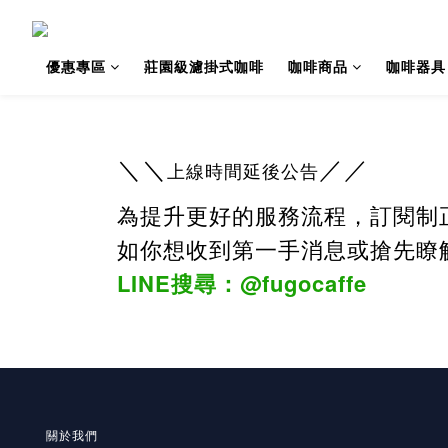
優惠專區
莊園級濾掛式咖啡
咖啡商品
咖啡器具
＼＼
／／
上線時間延後公告
為提升更好的服務流程，訂閱制
如你想收到第一手消息或搶先瞭
LINE搜尋：@fugocaffe
關於我們